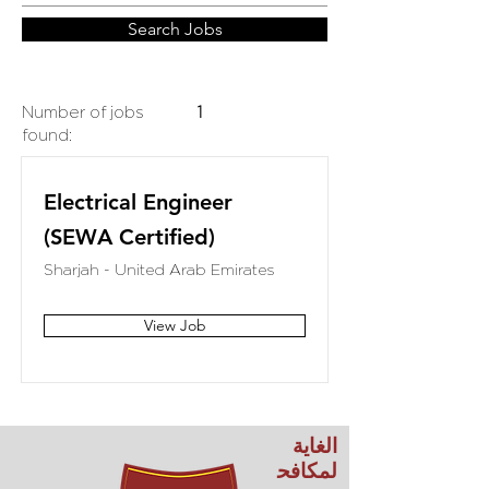
Search Jobs
Number of jobs
1
found:
Electrical Engineer
(SEWA Certified)
Sharjah - United Arab Emirates
View Job
الغاية
لمكافح