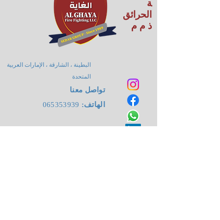
ة
الحرائق
ذ م م
البطينة ، الشارقة ، الإمارات العربية
المتحدة
تواصل معنا
الهاتف:
065353939
:البريد
info@alghayauae.com
الالكتروني