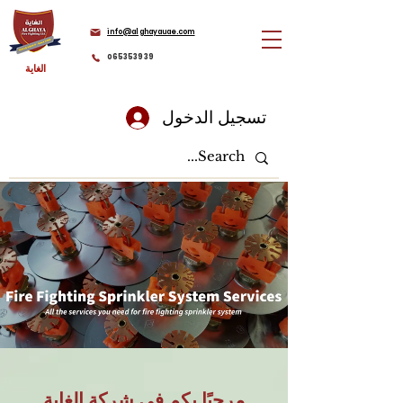
info@alghayauae.com
065353939
الغاية
تسجيل الدخول
مرحبًا بكم في شركة الغاية